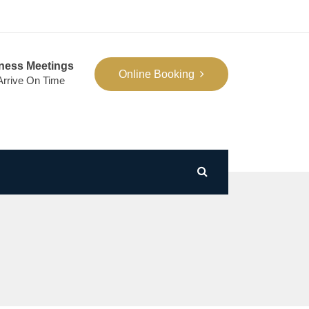
ness Meetings
Online Booking
 Arrive On Time